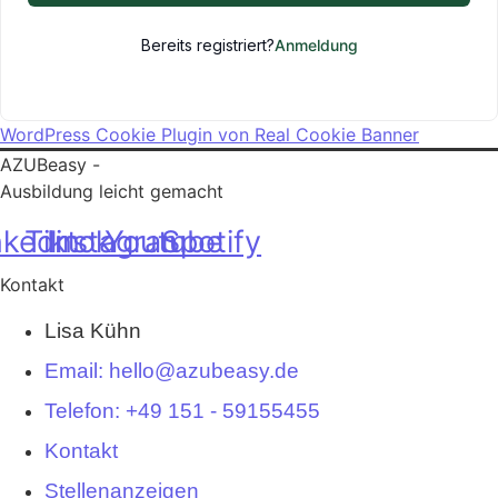
Bereits registriert?
Anmeldung
WordPress Cookie Plugin von Real Cookie Banner
AZUBeasy -
Ausbildung leicht gemacht
nkedin
Tiktok
Instagram
Youtube
Spotify
Kontakt
Lisa Kühn
Email: hello@azubeasy.de
Telefon: +49 151 - 59155455
Kontakt
Stellenanzeigen