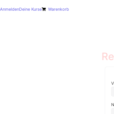
Anmelden
Deine Kurse
Warenkorb
Re
V
N