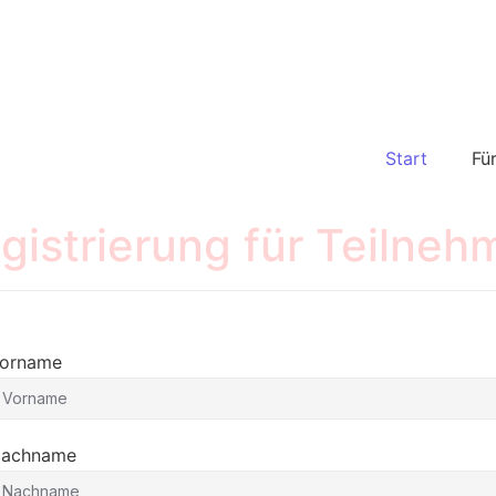
Start
Fü
gistrierung für Teilneh
orname
achname