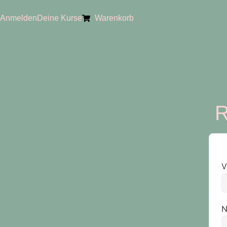
Anmelden
Deine Kurse
Warenkorb
R
V
N