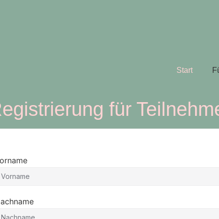
Start
F
egistrierung für Teilnehm
orname
achname