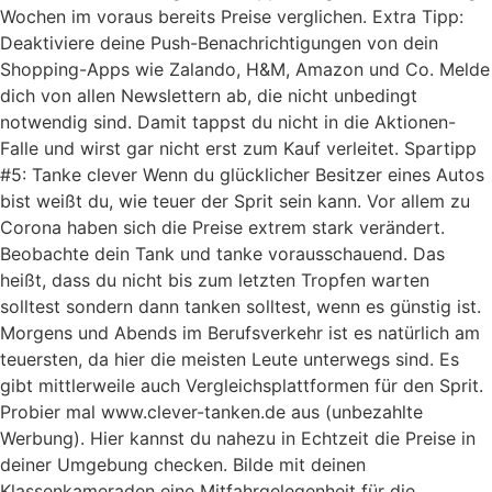
Wochen im voraus bereits Preise verglichen. Extra Tipp:
Deaktiviere deine Push-Benachrichtigungen von dein
Shopping-Apps wie Zalando, H&M, Amazon und Co. Melde
dich von allen Newslettern ab, die nicht unbedingt
notwendig sind. Damit tappst du nicht in die Aktionen-
Falle und wirst gar nicht erst zum Kauf verleitet. Spartipp
#5: Tanke clever Wenn du glücklicher Besitzer eines Autos
bist weißt du, wie teuer der Sprit sein kann. Vor allem zu
Corona haben sich die Preise extrem stark verändert.
Beobachte dein Tank und tanke vorausschauend. Das
heißt, dass du nicht bis zum letzten Tropfen warten
solltest sondern dann tanken solltest, wenn es günstig ist.
Morgens und Abends im Berufsverkehr ist es natürlich am
teuersten, da hier die meisten Leute unterwegs sind. Es
gibt mittlerweile auch Vergleichsplattformen für den Sprit.
Probier mal www.clever-tanken.de aus (unbezahlte
Werbung). Hier kannst du nahezu in Echtzeit die Preise in
deiner Umgebung checken. Bilde mit deinen
Klassenkameraden eine Mitfahrgelegenheit für die