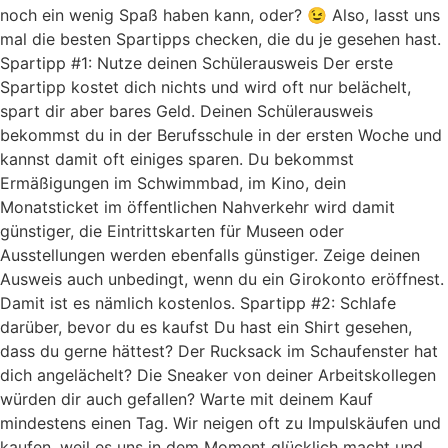
noch ein wenig Spaß haben kann, oder? 😉 Also, lasst uns
mal die besten Spartipps checken, die du je gesehen hast.
Spartipp #1: Nutze deinen Schülerausweis Der erste
Spartipp kostet dich nichts und wird oft nur belächelt,
spart dir aber bares Geld. Deinen Schülerausweis
bekommst du in der Berufsschule in der ersten Woche und
kannst damit oft einiges sparen. Du bekommst
Ermäßigungen im Schwimmbad, im Kino, dein
Monatsticket im öffentlichen Nahverkehr wird damit
günstiger, die Eintrittskarten für Museen oder
Ausstellungen werden ebenfalls günstiger. Zeige deinen
Ausweis auch unbedingt, wenn du ein Girokonto eröffnest.
Damit ist es nämlich kostenlos. Spartipp #2: Schlafe
darüber, bevor du es kaufst Du hast ein Shirt gesehen,
dass du gerne hättest? Der Rucksack im Schaufenster hat
dich angelächelt? Die Sneaker von deiner Arbeitskollegen
würden dir auch gefallen? Warte mit deinem Kauf
mindestens einen Tag. Wir neigen oft zu Impulskäufen und
kaufen, weil es uns in dem Moment glücklich macht und