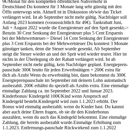
9€/Monat für den kompletten öffentlichen Nahverkehr in
Deutschland Du konntest für 3 Monate lang sehr günstig mit den
Öffis unterwegs sein. Aktuell ist in Diskussion ob/wie das Ticket
verlängert wird. Ist ab September nicht mehr gültig. Nachfolger soll
Anfang 2023 kommen (voraussichtlich für 49€). Tankrabatt Juni,
Juli + August 2022 wurde die Energiesteuer auf den Sprit gesenkt;->
Benzin 30 Cent Senkung der Energiesteuer plus 5 Cent Ersparnis
bei der Mehrwertsteuer-> Diesel 14 Cent Senkung der Energiesteuer
plus 3 Cent Ersparnis bei der Mehrwertsteuer Du konntest 3 Monate
günstiger tanken, denn die Steuer wurde gesenkt. Ab September
steigt die Steuer wieder an und der Sprit wird wieder teurer. Hier ist
nichts in der Überlegung ob der Rabatt verlängert wird. Ist ab
September nicht mehr gültig, kein Nachfolger geplant. Energiepreis-
pauschale 300€ brutto für jeden Erwerbstätigen + 200€ extra für
dich als Azubi Wenn du erwerbstätig bist, dann bekommst du 300€
Energiepreispauschale im September mit deinem Lohn automatisch
ausbezahlt. 200€ erhältst du speziell als Azubis extra. Eine einmalige
einmalige Zahlung ca. im September 2022 und Januar 2023.
Kinderbonus/ Kindergeld 100€/Kind wenn Anspruch auf
Kindergeld besteht.Kindergeld wird zum 1.1.2023 erhöht. Der
Bonus wird einmalig ausbezahlt, wenn du Kinder hast. Du kannst
aber auch deine Eltern fragen, ob sie dir den Kinderbonus
auszahlen, wenn du auch das Kindegeld bekommst. Eine einmalige
Zahlung, die bereits ausbezahlt wurde.Einmalige Erhöhung zum
1.1.2023. Entfernungs-pauschale Rückwirkend zum 1.1.2022