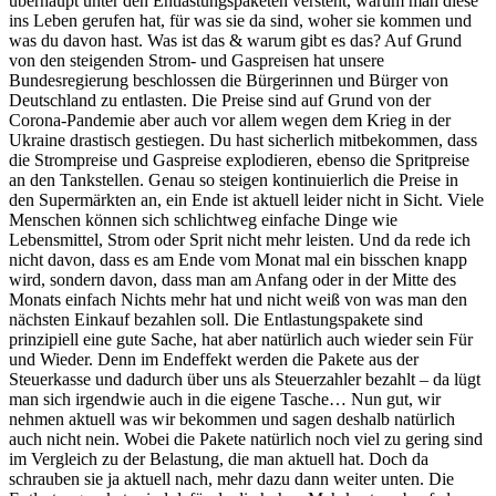
überhaupt unter den Entlastungspaketen versteht, warum man diese
ins Leben gerufen hat, für was sie da sind, woher sie kommen und
was du davon hast. Was ist das & warum gibt es das? Auf Grund
von den steigenden Strom- und Gaspreisen hat unsere
Bundesregierung beschlossen die Bürgerinnen und Bürger von
Deutschland zu entlasten. Die Preise sind auf Grund von der
Corona-Pandemie aber auch vor allem wegen dem Krieg in der
Ukraine drastisch gestiegen. Du hast sicherlich mitbekommen, dass
die Strompreise und Gaspreise explodieren, ebenso die Spritpreise
an den Tankstellen. Genau so steigen kontinuierlich die Preise in
den Supermärkten an, ein Ende ist aktuell leider nicht in Sicht. Viele
Menschen können sich schlichtweg einfache Dinge wie
Lebensmittel, Strom oder Sprit nicht mehr leisten. Und da rede ich
nicht davon, dass es am Ende vom Monat mal ein bisschen knapp
wird, sondern davon, dass man am Anfang oder in der Mitte des
Monats einfach Nichts mehr hat und nicht weiß von was man den
nächsten Einkauf bezahlen soll. Die Entlastungspakete sind
prinzipiell eine gute Sache, hat aber natürlich auch wieder sein Für
und Wieder. Denn im Endeffekt werden die Pakete aus der
Steuerkasse und dadurch über uns als Steuerzahler bezahlt – da lügt
man sich irgendwie auch in die eigene Tasche… Nun gut, wir
nehmen aktuell was wir bekommen und sagen deshalb natürlich
auch nicht nein. Wobei die Pakete natürlich noch viel zu gering sind
im Vergleich zu der Belastung, die man aktuell hat. Doch da
schrauben sie ja aktuell nach, mehr dazu dann weiter unten. Die