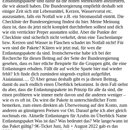
Entlastungspakete sind dafür da die hohen Mehrkosten abzufedern,
die wir aktuell haben. Die Bundesregierung empfiehlt deshalb seit
einiger Zeit sich mit Lebensmittel, Kerzen, Wasservorrat etc.
auszustatten, falls ein Notfall wie z.B. ein Stromausfall eintritt. Die
Checkliste der Bundesregierung findest du hier. Meine Meinung
dazu ist, dass du jetzt nicht komplett durchdrehen solltest und dich
wie ein verrückter Preper ausstatten sollst. Aber die Punkte der
Checkliste sind sicherlich nicht verkehrt, denn eine Taschenlampe
bzw. Kerzen und Wasser in Flaschen schadet im Notfall nicht! Für
wen sind die Pakete? Klären wir jetzt mal, für wen die
Entlastungspakete da sind. Ironischerweise habe ich bei der
Recherche für diesen Beitrag auf der Seite der Bundesregierung
gesehen, dass es hier etliche Beispiele für die Gruppen gibt, die eine
Entlastungen erhalten. Fällt dir auf welche Sparte hier mal wieder
fehlt? Ich finde dich zumindest nirgends explizit aufgeführt.
Aiaiaiaiaiai…. 🙁 Aber genau deshalb gibt es ja diesen Beitrag,
damit du auch endlich einen Überblick bekommst. In dem Fall siehst
du aber, dass die Entlastungspakete im Prinzip für alle da sind, die
einen profitieren wie immer mehr davon und die anderen weniger –
wie es es oft ist. Du wirst die Pakete in unterschiedlicher Form
bemerken, zum einen direkten als Überweisung auf den Konto, zum
anderen an günstigeren Preisen vor Ort. Darauf gehe ich aber gleich
nochmals ein. Aktuelle Entlastungen für Azubis im Überblick Name
Entlastungspaket Was ist das? Was bedeutet das? Wie lange/wann ist
das Paket gültig? 9€-Ticket Juni, Juli + August 2022 gab es das