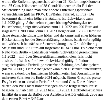
wurde die Entfernungspauschale ab dem 21. Entfernungskilometer
von 35 Cent/ Kilometer auf 38 Cent/Kilometer erhöht Bei der
Steuererklärung kann man eine höhere Entfernungspauschale
veranschlagen (gilt für PKW, Bus/Bahn, Fahrrad, zu Fuß). Du
bekommst damit eine höhere Erstattung. Ist rückwirkend zum
1.1.2022 gültig. Arbeitnehmer-pauschbetrag/Werbungskosten-
Pauschbetrag Steigt rückwirkend zum 1.1.2022 um 200 Euro auf
insgesamt 1.200 Euro. Zum 1.1.2023 steigt er auf 1.230€ Damit ist
deine steuerliche Entlastung höher und du kannst mit einer höheren
Rückerstattung bei der Steuererklärung rechnen. Ist ab sofort gültig
und wirkt sich bei nächster Steuererklärung aus. Grundfreibetrag
Steigt um rund 363 Euro auf insgesamt 10.347 Euro. Es bleibt mehr
Netto vom Brutto – Lohnsteuer wurde rückwirkend gesenkt zum
1.1.2022 – ggf. über Steuererklärung zurückholen, falls nicht
ausbezahlt. Ist ab sofort bzw. rückwirkend gültig. Inflations-
ausgleichsprämie Freiwillige steuerfreie Zahlung des Arbeitgebers
(bis zu 3.000€). Dein Arbeitgeber kann dich zusätzlich unterstützen,
wenn er aktuell die finanziellen Möglichkeiten hat. Auszahlung in
mehreren Schritten bis Ende 2024 möglich. Strom-/Gaspreis-preise
Es gibt einen maximalen Preis für Strom und Gas. Die Anbieter
dürfen den Preis nicht höher festlegen als die festgesetzten Preise
besagen. Gilt ab dem 1.1.2023 bzw. 1.3.2023. Heizkosten-zuschuss
Erhältst du wenn du Bafög oder Aufstiegs-BAföG erhältst. 230€ aus
dem ersten Paket + 345€ aus