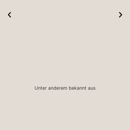
BLOG
Unter anderem bekannt aus
In dem Blog findest du verschiedene
Themen dich dich während deiner
Ausbildung unterstützen und supporten. Es
werden Themen allgemein zur Ausbildung,
zur Mentalen Gesundheit und zu den vielen
ersten Malen in der Ausbildung behandelt.