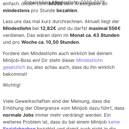
Entwicklung Mindestlohn 2020-2025
einfach: diesen Lohn
MUSS
dein Arbeitgeber dir
mindestens
pro Stunde
bezahlen
.
Lass uns das mal kurz durchrechnen. Aktuell liegt der
Mindestlohn
bei
12,82€
und du darfst
maximal 556€
verdienen. Das wären dann im
Monat ca. 43 Stunden
und pro
Woche ca. 10,50 Stunden
.
Fordere den Mindestlohn auch wirklich bei deinem
Minijob-Boss ein! Dir steht dieser
Mindestlohn
gesetzlich
zu, also schau auch, dass du ihn wirklich
bekommst!
Wichtig!
Viele Gewerkschaften sind der Meinung, dass die
Erhöhung der Obergrenze vom Minijob dazu führt, dass
normale Jobs
immer mehr verdrängt werden. Ein
weiteres Problem ist, dass du bei einem Minijob
keine
Sozialabgaben
bezahlst und damit auch nicht in die